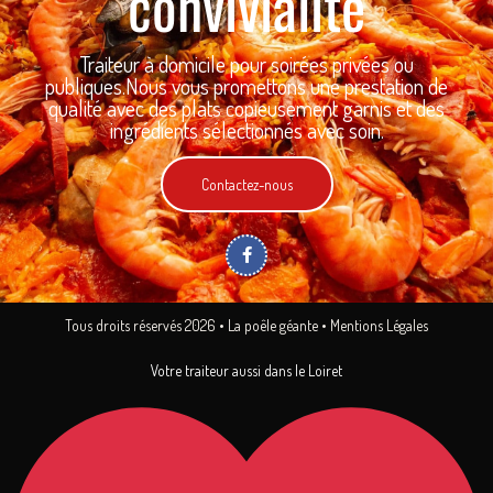
convivialité
Traiteur à domicile pour soirées privées ou
publiques.
Nous vous promettons une prestation de
qualité avec des plats copieusement garnis et des
ingrédients sélectionnés avec soin.
Contactez-nous
F
a
c
e
b
o
Tous droits réservés 2026 • La poêle géante •
Mentions Légales
o
k
Votre traiteur aussi dans le Loiret
-
f