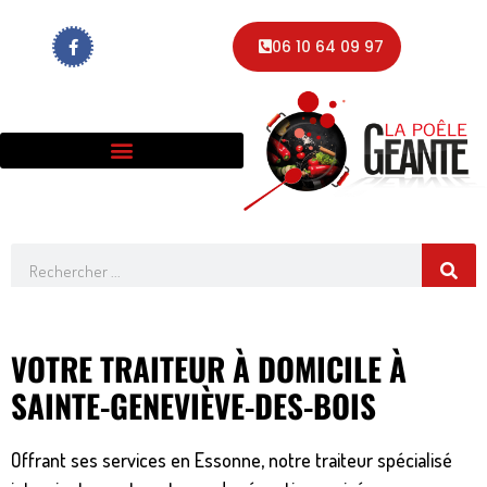
Aller
F
au
06 10 64 09 97
a
contenu
c
e
b
o
o
k
-
f
Rechercher
VOTRE TRAITEUR À DOMICILE À
SAINTE-GENEVIÈVE-DES-BOIS
Offrant ses services en Essonne, notre traiteur spécialisé