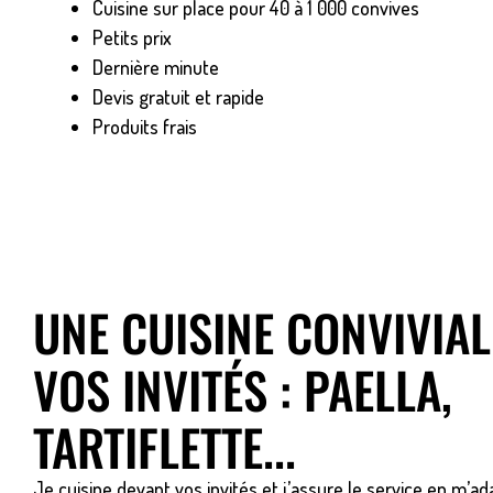
Cuisine sur place pour 40 à 1 000 convives
Petits prix
Dernière minute
Devis gratuit et rapide
Produits frais
UNE CUISINE CONVIVIA
VOS INVITÉS : PAELLA,
TARTIFLETTE...
Je cuisine devant vos invités et j’assure le service en m’ad