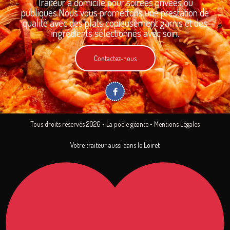
Traiteur à domicile pour soirées privées ou
publiques.
Nous vous promettons une prestation de
qualité avec des plats copieusement garnis et des
ingrédients sélectionnés avec soin.
Contactez-nous
F
a
c
e
b
o
Tous droits réservés 2026 • La poêle géante •
Mentions Légales
o
k
Votre traiteur aussi dans le Loiret
-
f