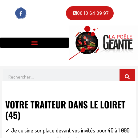
Aller
F
au
06 10 64 09 97
a
contenu
c
e
b
o
o
k
-
f
Rechercher
VOTRE TRAITEUR DANS LE LOIRET
(45)
✓ Je cuisine sur place devant vos invités pour 40 à 1 000